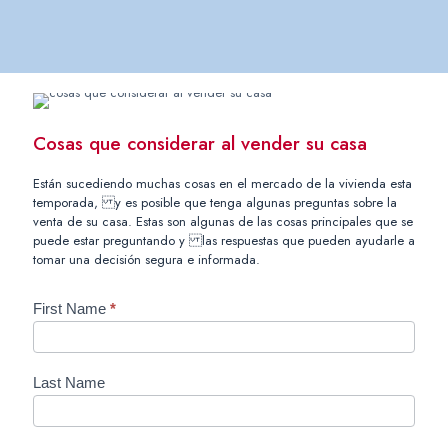
Cosas que considerar al vender su casa
Están sucediendo muchas cosas en el mercado de la vivienda esta
temporada, y es posible que tenga algunas preguntas sobre la
venta de su casa. Estas son algunas de las cosas principales que se
puede estar preguntando y las respuestas que pueden ayudarle a
tomar una decisión segura e informada.
H
First Name
*
o
m
e
Last Name
S
e
l
l