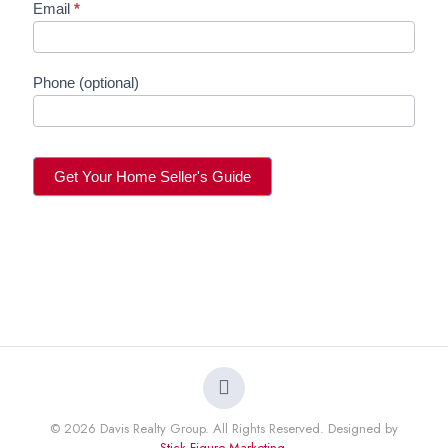
Email
*
e
r
T
i
Phone (optional)
p
s
Get Your Home Seller's Guide
© 2026 Davis Realty Group. All Rights Reserved. Designed by
Stick Figure Marketing
.